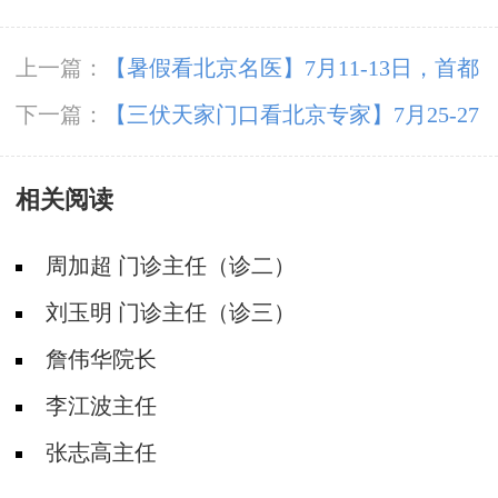
上一篇：
【暑假看北京名医】7月11-13日，首都
医科大学附属北京朝阳医院周立春博士领衔暑期
下一篇：
【三伏天家门口看北京专家】7月25-27
会诊‌
日，北京大学首钢医院高伟教授亲临成都会诊，
相关阅读
速约!‌
周加超 门诊主任（诊二）
刘玉明 门诊主任（诊三）
詹伟华院长
李江波主任
张志高主任