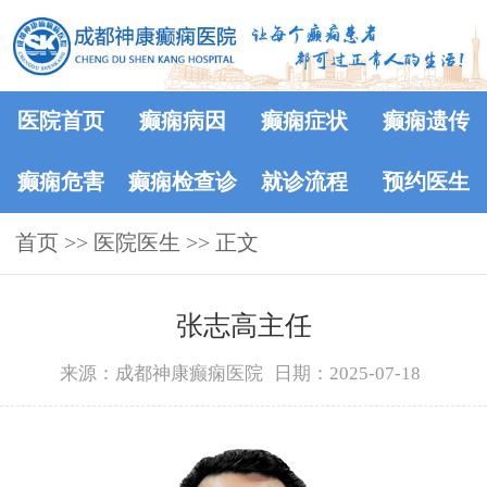
医院首页
癫痫病因
癫痫症状
癫痫遗传
癫痫危害
癫痫检查诊
就诊流程
预约医生
首页
>>
医院医生
断
>> 正文
张志高主任
来源：成都神康癫痫医院
日期：2025-07-18