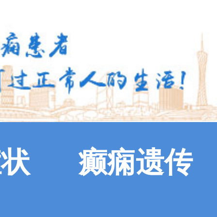
症状
癫痫遗传