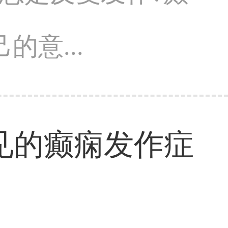
意...
见的癫痫发作症