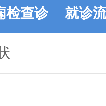
痫检查诊
就诊
状
断