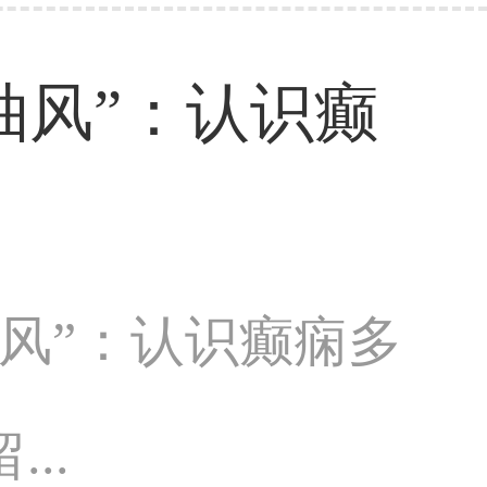
抽风”：认识癫
风”：认识癫痫多
..