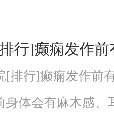
排行]癫痫发作前
院[排行]癫痫发作前
身体会有麻木感、耳鸣