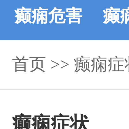
癫痫危害
癫
首页
>>
癫痫症
癫痫症状