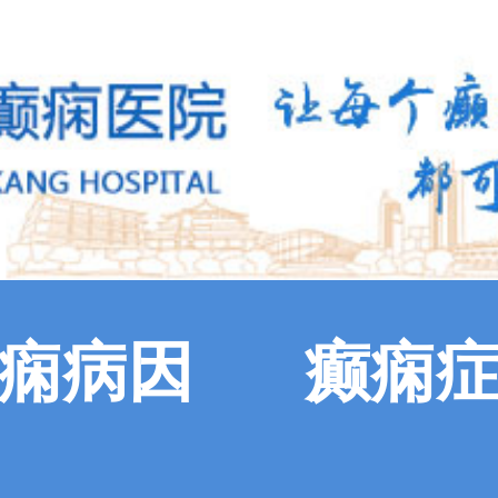
痫病因
癫痫