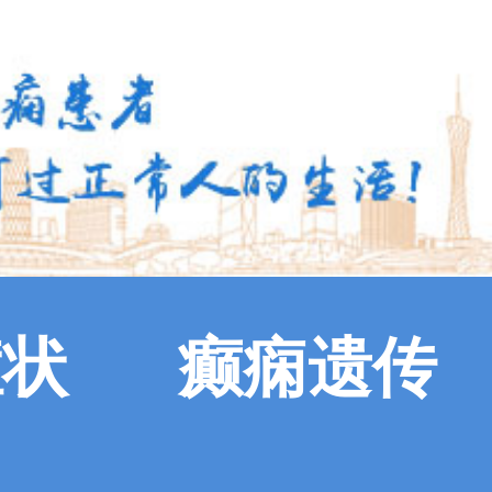
症状
癫痫遗传