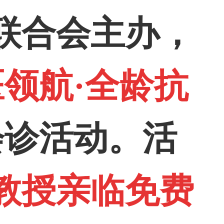
联合会
主办，
医领航
·
全龄抗
会诊活动
。
活
教授
亲临免费