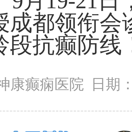
9月19-21
授成都领衔会
龄段抗癫防线
神康癫痫医院
日期：2