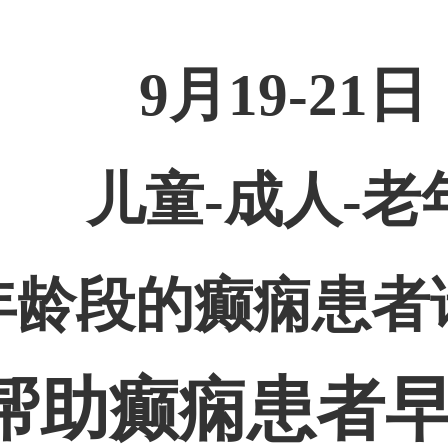
9
月
19
-
21
日
儿童
-成人-老
年龄段
的癫痫
患者
帮助癫痫患者