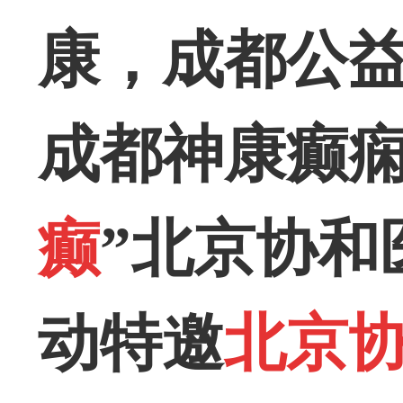
康，
成都公
成都神康癫
癫
”
北京
协和
动特邀
北京