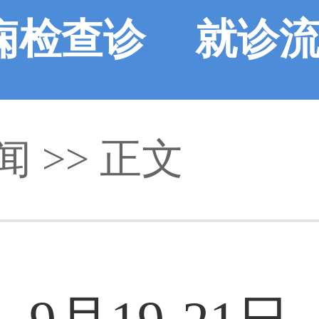
痫检查诊
就诊
闻
断
>> 正文