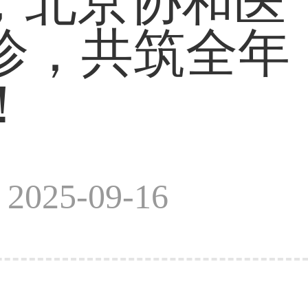
日，北京协和医
诊，共筑全年
！
025-09-16