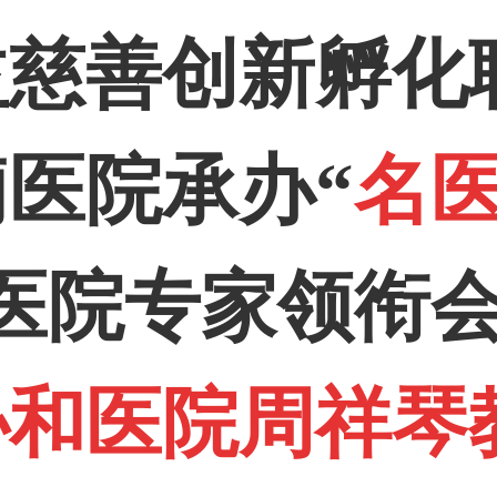
益慈善创新孵化
痫医院承办
“
名
医院
专家领衔
协和医院
周祥琴