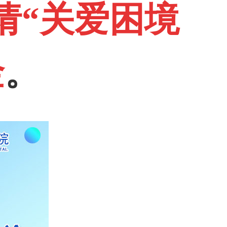
请“关爱困境
金
。