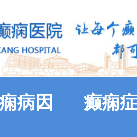
痫病因
癫痫