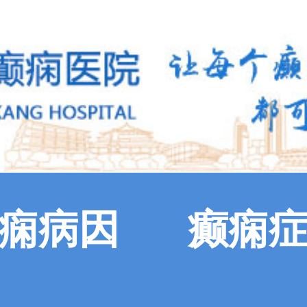
痫病因
癫痫