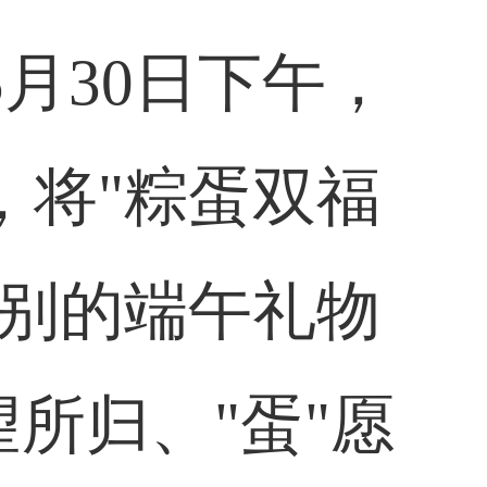
5月30日下午，
，将"粽蛋双福
特别的端午礼物
所归、"蛋"愿