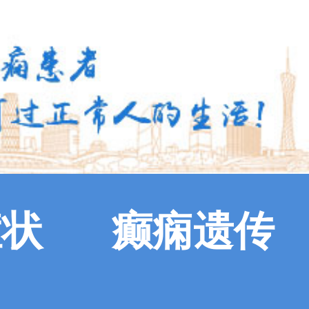
症状
癫痫遗传