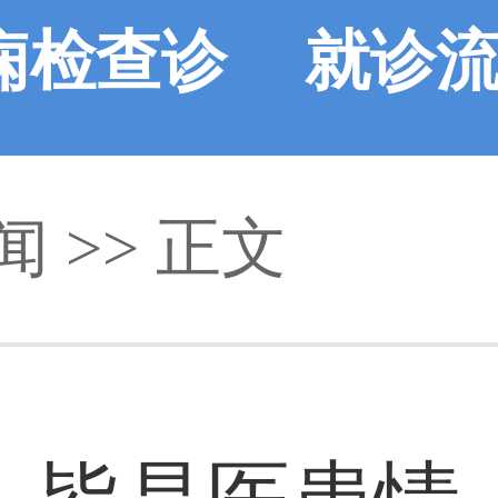
痫检查诊
就诊
闻
断
>> 正文