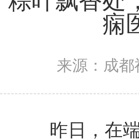
粽叶飘香处
痫
来源：成都
昨日，在