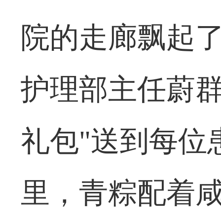
院的走廊飘起了艾
护理部主任蔚群
礼包"送到每位
里，青粽配着咸