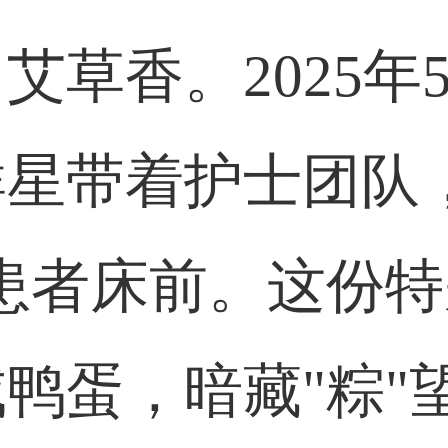
草香。2025年
星带着护士团队
患者床前。这份
鸭蛋，暗藏"粽"望