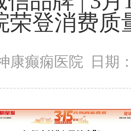
信品牌 | 3月
院荣登消费质
神康癫痫医院
日期：2