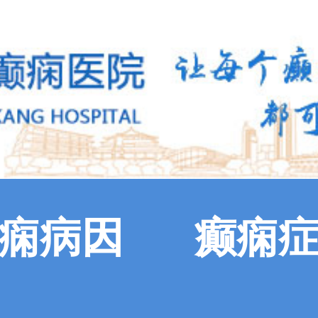
痫病因
癫痫