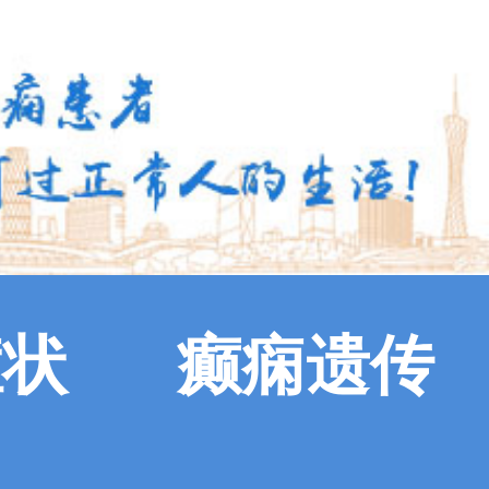
症状
癫痫遗传