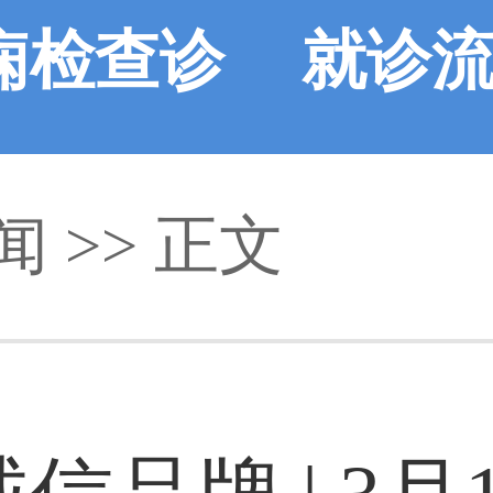
痫检查诊
就诊
闻
断
>> 正文