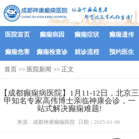
医院首页
癫痫病因
癫痫症状
癫痫遗传
癫痫危害
癫痫检查诊
就诊流程
预约医生
首页
>>
医院新闻
断
>> 正文
【成都癫痫病医院】1月11-12日，北京三
甲知名专家高伟博士亲临神康会诊，一
站式解决癫痫难题!
来源：成都神康癫痫医院
日期：2025-01-06