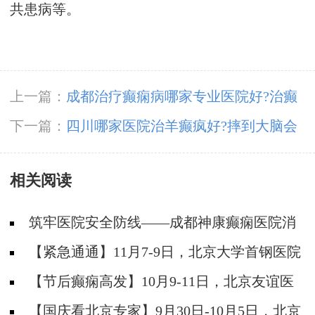
共患病等。
上一篇：
成都治疗癫痫病哪家专业医院好?治癫
痫推荐哪家医院?
下一篇：
四川哪家医院治羊癫疯好?摔到大脑会
引发癫痫病吗?
相关阅读
筑牢医院安全防线——成都神康癫痫医院消
防安全培训纪实
【紧急通通】11月7-9日，北京大学首钢医院
神经内科胡颖教授亲临成都会诊，破解癫痫疑难
【节后癫痫高发】10月9-11日，北京友谊医
院陈葵博士免费会诊+治疗援助，破解癫痫难
【国庆看北京专家】9月30日-10月5日，北京