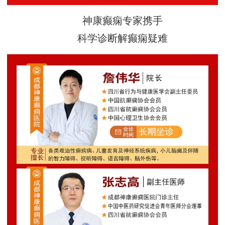
神康癫痫专家携手
科学诊断解癫痫疑难