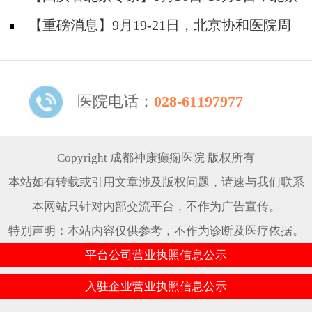
题！
天坛&首钢医院两大专家蓉城亲诊+癫痫大额救
【重磅消息】9月19-21日，北京协和医院周
助，速约！
祥琴教授成都领衔会诊，共筑全年龄段抗癫防
线！
医院电话：
028-61197977
Copyright 成都神康癫痫医院 版权所有
本站如有转载或引用文章涉及版权问题，请速与我们联系
本网站只针对内部交流平台，不作为广告宣传。
特别声明：本站内容仅供参考，不作为诊断及医疗依据。
平台公司营业执照信息公示
入驻企业营业执照信息公示