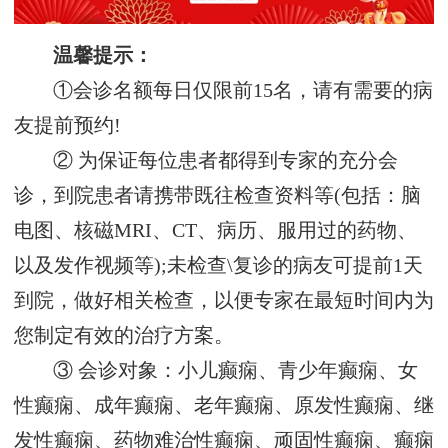
温馨提示：
①会诊名额每日仅限前15名，请有需要的病
友提前预约!
② 为保证每位患者都得到专家的充分会
诊，到院患者请携带既往检查资料等(包括：脑
电图、核磁MRI、CT、病历、服用过的药物、
以及发作视频等);未检查\复诊的病友可提前1天
到院，做好相关检查，以便专家在最短时间内为
您制定有效的治疗方案。
③ 会诊对象：小儿癫痫、青少年癫痫、女
性癫痫、成年癫痫、老年癫痫、原发性癫痫、继
发性癫痫、药物难治性癫痫、顽固性癫痫、癫痫