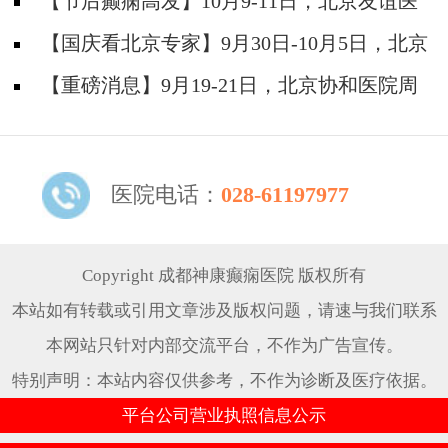
神经内科胡颖教授亲临成都会诊，破解癫痫疑难
【节后癫痫高发】10月9-11日，北京友谊医
院陈葵博士免费会诊+治疗援助，破解癫痫难
【国庆看北京专家】9月30日-10月5日，北京
题！
天坛&首钢医院两大专家蓉城亲诊+癫痫大额救
【重磅消息】9月19-21日，北京协和医院周
助，速约！
祥琴教授成都领衔会诊，共筑全年龄段抗癫防
线！
医院电话：
028-61197977
Copyright 成都神康癫痫医院 版权所有
本站如有转载或引用文章涉及版权问题，请速与我们联系
本网站只针对内部交流平台，不作为广告宣传。
特别声明：本站内容仅供参考，不作为诊断及医疗依据。
平台公司营业执照信息公示