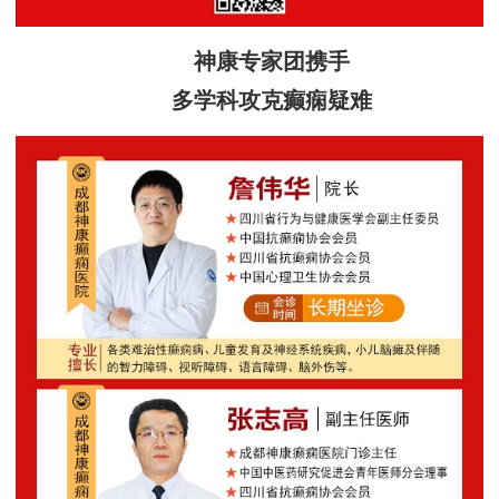
神康专家团携手
多学科攻克癫痫疑难