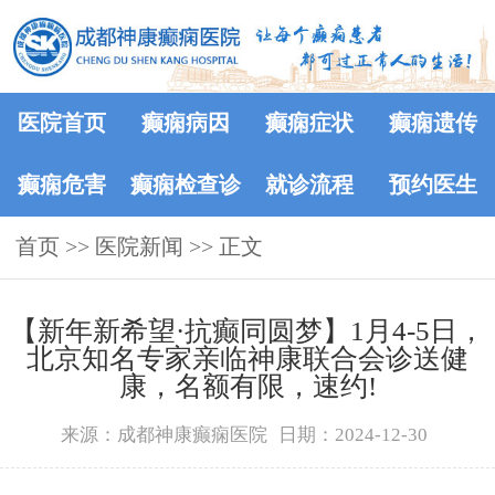
医院首页
癫痫病因
癫痫症状
癫痫遗传
癫痫危害
癫痫检查诊
就诊流程
预约医生
首页
>>
医院新闻
断
>> 正文
【新年新希望·抗癫同圆梦】1月4-5日，
北京知名专家亲临神康联合会诊送健
康，名额有限，速约!
来源：成都神康癫痫医院
日期：2024-12-30