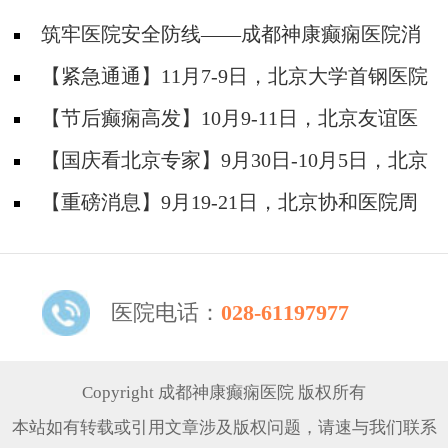
筑牢医院安全防线——成都神康癫痫医院消
防安全培训纪实
【紧急通通】11月7-9日，北京大学首钢医院
神经内科胡颖教授亲临成都会诊，破解癫痫疑难
【节后癫痫高发】10月9-11日，北京友谊医
院陈葵博士免费会诊+治疗援助，破解癫痫难
【国庆看北京专家】9月30日-10月5日，北京
题！
天坛&首钢医院两大专家蓉城亲诊+癫痫大额救
【重磅消息】9月19-21日，北京协和医院周
助，速约！
祥琴教授成都领衔会诊，共筑全年龄段抗癫防
线！
医院电话：
028-61197977
Copyright 成都神康癫痫医院 版权所有
本站如有转载或引用文章涉及版权问题，请速与我们联系