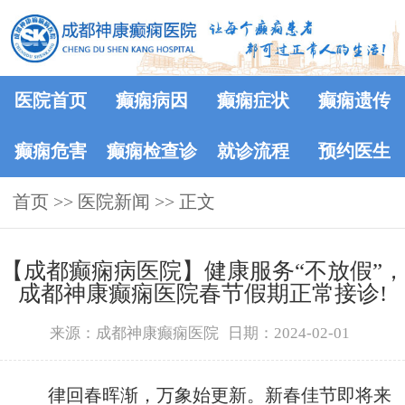
医院首页
癫痫病因
癫痫症状
癫痫遗传
癫痫危害
癫痫检查诊
就诊流程
预约医生
首页
>>
医院新闻
断
>> 正文
【成都癫痫病医院】健康服务“不放假”，
成都神康癫痫医院春节假期正常接诊!
来源：成都神康癫痫医院
日期：2024-02-01
律回春晖渐，万象始更新。新春佳节即将来