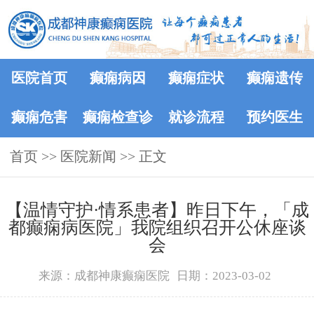
医院首页
癫痫病因
癫痫症状
癫痫遗传
癫痫危害
癫痫检查诊
就诊流程
预约医生
首页
>>
医院新闻
断
>> 正文
【温情守护·情系患者】昨日下午，「成
都癫痫病医院」我院组织召开公休座谈
会
来源：成都神康癫痫医院
日期：2023-03-02