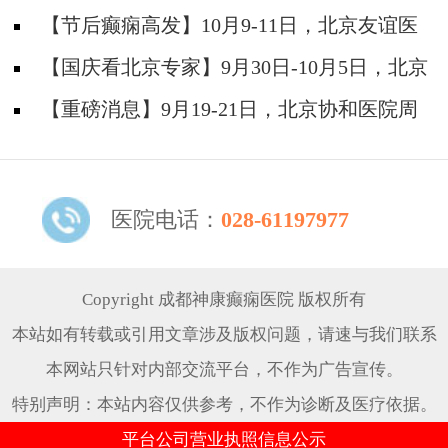
神经内科胡颖教授亲临成都会诊，破解癫痫疑难
【节后癫痫高发】10月9-11日，北京友谊医
院陈葵博士免费会诊+治疗援助，破解癫痫难
【国庆看北京专家】9月30日-10月5日，北京
题！
天坛&首钢医院两大专家蓉城亲诊+癫痫大额救
【重磅消息】9月19-21日，北京协和医院周
助，速约！
祥琴教授成都领衔会诊，共筑全年龄段抗癫防
线！
医院电话：
028-61197977
Copyright 成都神康癫痫医院 版权所有
本站如有转载或引用文章涉及版权问题，请速与我们联系
本网站只针对内部交流平台，不作为广告宣传。
特别声明：本站内容仅供参考，不作为诊断及医疗依据。
平台公司营业执照信息公示