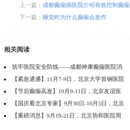
上一篇：
成都癫痫病医院介绍有效控制癫痫
方法
下一篇：
睡觉时为什么癫痫会发作
相关阅读
筑牢医院安全防线——成都神康癫痫医院消
防安全培训纪实
【紧急通通】11月7-9日，北京大学首钢医院
神经内科胡颖教授亲临成都会诊，破解癫痫疑难
【节后癫痫高发】10月9-11日，北京友谊医
院陈葵博士免费会诊+治疗援助，破解癫痫难
【国庆看北京专家】9月30日-10月5日，北京
题！
天坛&首钢医院两大专家蓉城亲诊+癫痫大额救
【重磅消息】9月19-21日，北京协和医院周
助，速约！
祥琴教授成都领衔会诊，共筑全年龄段抗癫防