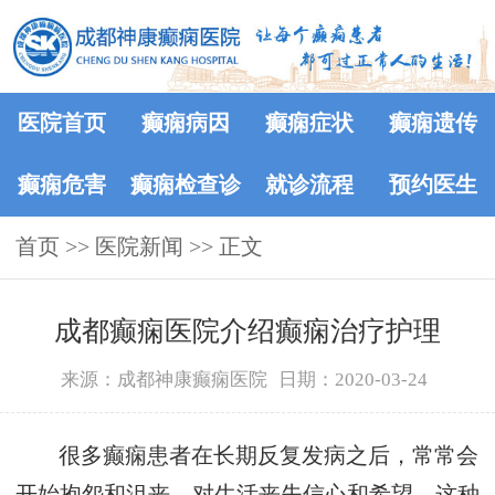
医院首页
癫痫病因
癫痫症状
癫痫遗传
癫痫危害
癫痫检查诊
就诊流程
预约医生
首页
>>
医院新闻
断
>> 正文
成都癫痫医院介绍癫痫治疗护理
来源：成都神康癫痫医院
日期：2020-03-24
很多癫痫患者在长期反复发病之后，常常会
开始抱怨和沮丧，对生活丧失信心和希望。这种