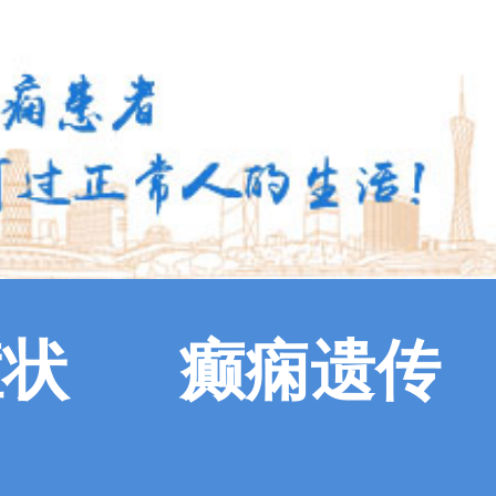
症状
癫痫遗传