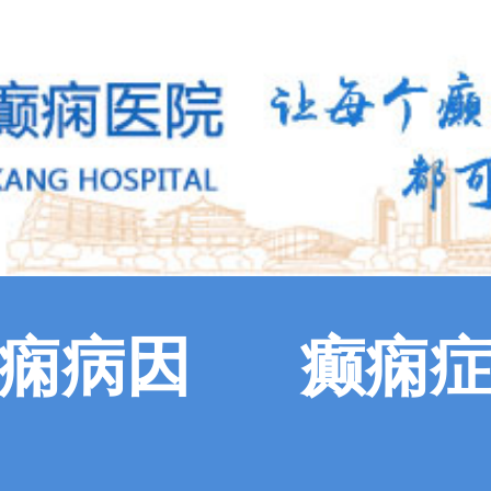
痫病因
癫痫