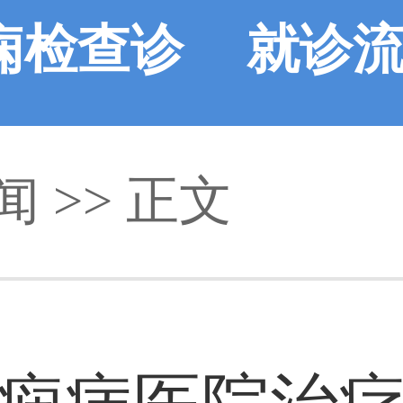
痫检查诊
就诊
闻
断
>> 正文