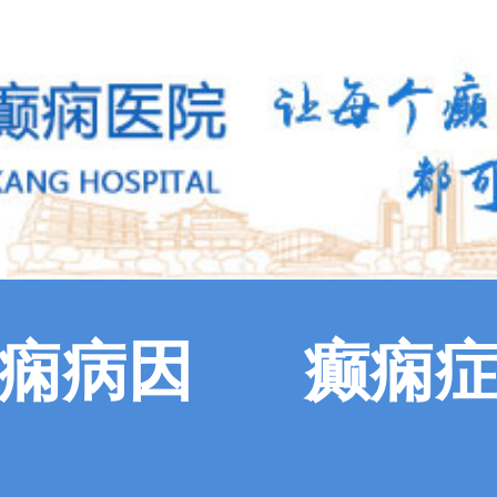
痫病因
癫痫