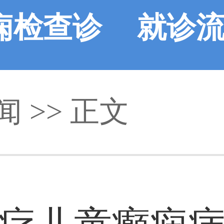
痫检查诊
就诊
闻
断
>> 正文