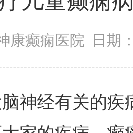
疗儿童癫痫
神康癫痫医院
日期：2
大脑神经有关的疾