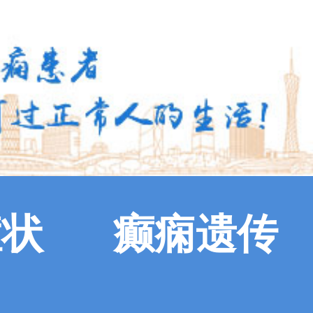
症状
癫痫遗传