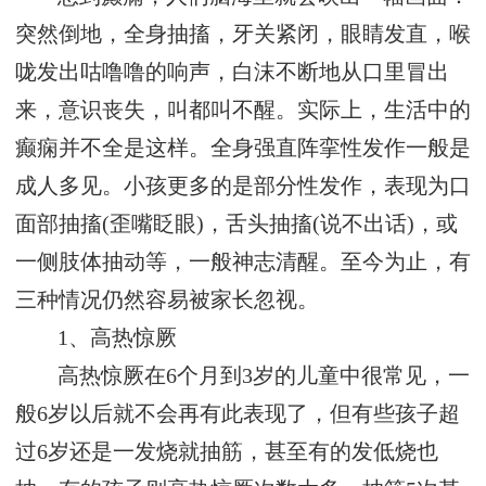
突然倒地，全身抽搐，牙关紧闭，眼睛发直，喉
咙发出咕噜噜的响声，白沫不断地从口里冒出
来，意识丧失，叫都叫不醒。实际上，生活中的
癫痫并不全是这样。全身强直阵挛性发作一般是
成人多见。小孩更多的是部分性发作，表现为口
面部抽搐(歪嘴眨眼)，舌头抽搐(说不出话)，或
一侧肢体抽动等，一般神志清醒。至今为止，有
三种情况仍然容易被家长忽视。
1、高热惊厥
高热惊厥在6个月到3岁的儿童中很常见，一
般6岁以后就不会再有此表现了，但有些孩子超
过6岁还是一发烧就抽筋，甚至有的发低烧也