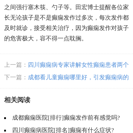
之间强行塞木筷、勺子等。田宏博士提醒各位家
长无论孩子是不是癫痫发作过多次，每次发作都
及时就诊，接受相关治疗，因为癫痫发作对孩子
的危害极大，容不得一点耽搁。
上一篇：
四川癫痫病专家讲解女性癫痫患者两个
特点
下一篇：
​成都看儿童癫痫哪里好，引发癫痫病的
条件有什么?
相关阅读
成都癫痫医院[排行]癫痫发作前有感觉吗?
四川癫痫病医院[排名]癫痫有什么症状?