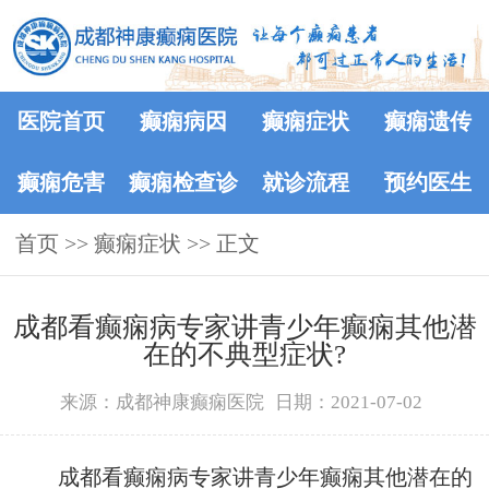
医院首页
癫痫病因
癫痫症状
癫痫遗传
癫痫危害
癫痫检查诊
就诊流程
预约医生
首页
>>
癫痫症状
断
>> 正文
成都看癫痫病专家讲青少年癫痫其他潜
在的不典型症状?
来源：成都神康癫痫医院
日期：2021-07-02
成都看癫痫病专家讲青少年癫痫其他潜在的