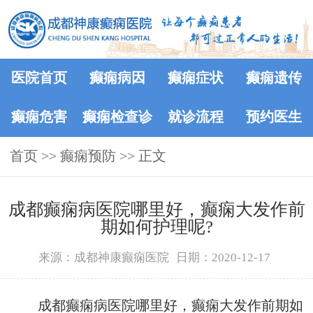
医院首页
癫痫病因
癫痫症状
癫痫遗传
癫痫危害
癫痫检查诊
就诊流程
预约医生
首页
>>
癫痫预防
断
>> 正文
成都癫痫病医院哪里好，癫痫大发作前
期如何护理呢?
来源：成都神康癫痫医院
日期：2020-12-17
成都癫痫病医院哪里好，癫痫大发作前期如