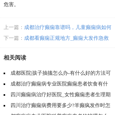
危害。
上一篇：
成都治疗癫痫靠谱吗，儿童癫痫病如何
检查吗
下一篇：
成都看癫痫正规地方_癫痫大发作急救
常见误区有那些
相关阅读
成都医院|孩子抽搐怎么办-有什么好的方法可
以预防癫痫发作?
成都治疗癫痫病专业医院癫痫患者饮食有什
么特殊注意事项?
四川癫痫病治疗好医院_女性癫痫患者生理期
要注意什么?
四川治疗癫痫病费用要多少?羊癫疯发作时怎