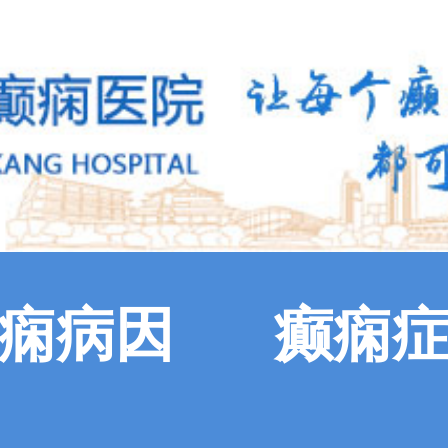
痫病因
癫痫