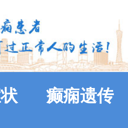
症状
癫痫遗传