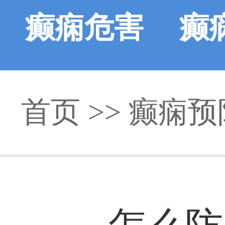
癫痫危害
癫
首页
>>
癫痫预