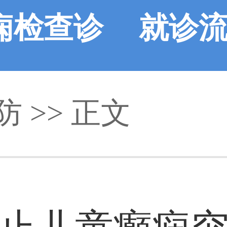
痫检查诊
就诊
防
断
>> 正文