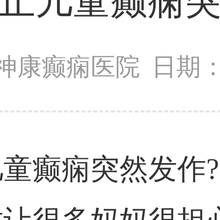
止儿童癫痫
神康癫痫医院
日期：2
童癫痫突然发作