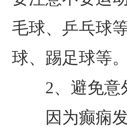
毛球、乒乓球
球、踢足球等
2、避免意
因为癫痫