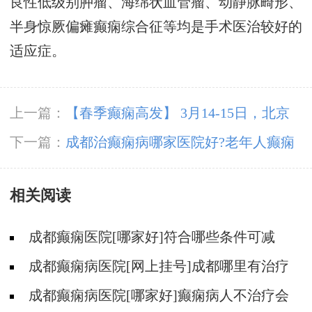
良性低级别肿瘤、海绵状血管瘤、动静脉畸形、
半身惊厥偏瘫癫痫综合征等均是手术医治较好的
适应症。
上一篇：
【春季癫痫高发】 3月14-15日，北京
三甲“博士级”大咖陈葵教授亲临成都免费会诊，
下一篇：
成都治癫痫病哪家医院好?老年人癫痫
不容错过!
病可以怎么治疗?
相关阅读
成都癫痫医院[哪家好]符合哪些条件可减
药、停药?
成都癫痫病医院[网上挂号]成都哪里有治疗
癫痫的中医?
成都癫痫病医院[哪家好]癫痫病人不治疗会