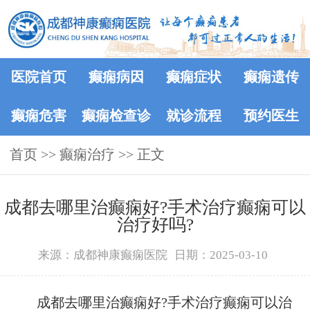
医院首页
癫痫病因
癫痫症状
癫痫遗传
癫痫危害
癫痫检查诊
就诊流程
预约医生
首页
>>
癫痫治疗
断
>> 正文
成都去哪里治癫痫好?手术治疗癫痫可以
治疗好吗?
来源：成都神康癫痫医院
日期：2025-03-10
成都去哪里治癫痫好?手术治疗癫痫可以治