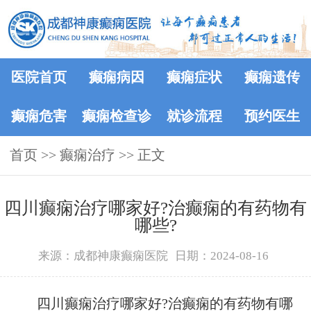
医院首页
癫痫病因
癫痫症状
癫痫遗传
癫痫危害
癫痫检查诊
就诊流程
预约医生
首页
>>
癫痫治疗
断
>> 正文
四川癫痫治疗哪家好?治癫痫的有药物有
哪些?
来源：成都神康癫痫医院
日期：2024-08-16
四川癫痫治疗哪家好?治癫痫的有药物有哪