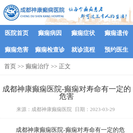
医院首页
癫痫病因
癫痫症状
癫痫遗传
癫痫危害
癫痫检查诊
就诊流程
预约医生
首页
>>
癫痫治疗
断
>> 正文
成都神康癫痫医院-癫痫对寿命有一定的
危害
来源：成都神康癫痫医院
日期：2023-03-29
成都神康癫痫医院-癫痫对寿命有一定的危