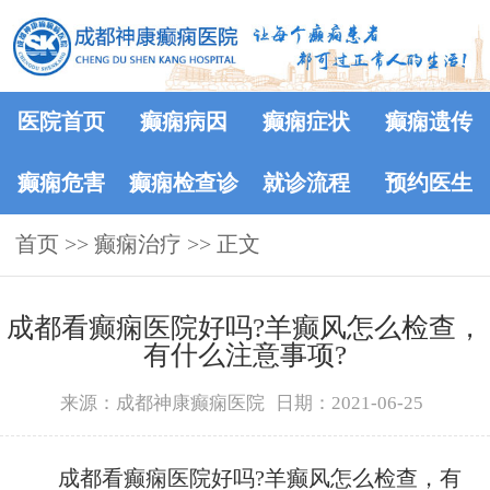
医院首页
癫痫病因
癫痫症状
癫痫遗传
癫痫危害
癫痫检查诊
就诊流程
预约医生
首页
>>
癫痫治疗
断
>> 正文
成都看癫痫医院好吗?羊癫风怎么检查，
有什么注意事项?
来源：成都神康癫痫医院
日期：2021-06-25
成都看癫痫医院好吗?羊癫风怎么检查，有