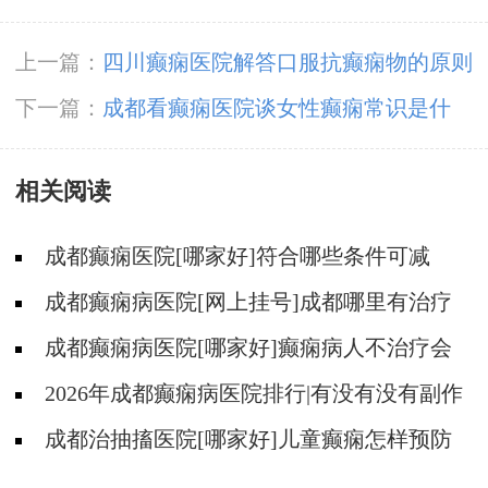
上一篇：
四川癫痫医院解答口服抗癫痫物的原则
是什幺?
下一篇：
成都看癫痫医院谈女性癫痫常识是什
幺?
相关阅读
成都癫痫医院[哪家好]符合哪些条件可减
药、停药?
成都癫痫病医院[网上挂号]成都哪里有治疗
癫痫的中医?
成都癫痫病医院[哪家好]癫痫病人不治疗会
怎样?
2026年成都癫痫病医院排行|有没有没有副作
用的抗癫痫药物呢？
成都治抽搐医院[哪家好]儿童癫痫怎样预防
更好？