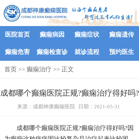
医院首页
癫痫病因
癫痫症状
癫痫遗传
癫痫危害
癫痫检查诊
就诊流程
预约医生
首页
>>
癫痫治疗
断
>> 正文
​成都哪个癫痫医院正规?癫痫治疗得好吗?
来源：成都神康癫痫医院
日期：2021-05-31
成都哪个癫痫医院正规?癫痫治疗得好吗?因
为癫痫这种病病因比较复杂且治疗起来比较困