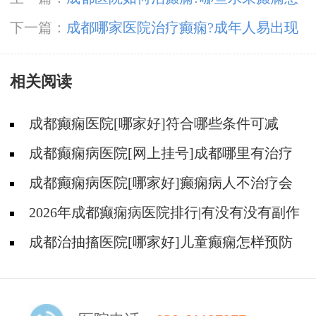
者不能吃?
下一篇：
​成都哪家医院治疗癫痫?成年人易出现
癫痫的原因?
相关阅读
成都癫痫医院[哪家好]符合哪些条件可减
药、停药?
成都癫痫病医院[网上挂号]成都哪里有治疗
癫痫的中医?
成都癫痫病医院[哪家好]癫痫病人不治疗会
怎样?
2026年成都癫痫病医院排行|有没有没有副作
用的抗癫痫药物呢？
成都治抽搐医院[哪家好]儿童癫痫怎样预防
更好？