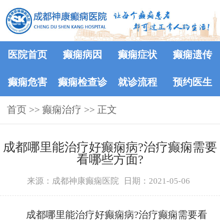
医院首页
癫痫病因
癫痫症状
癫痫遗传
癫痫危害
癫痫检查诊
就诊流程
预约医生
首页
>>
癫痫治疗
断
>> 正文
​成都哪里能治疗好癫痫病?治疗癫痫需要
看哪些方面?
来源：成都神康癫痫医院
日期：2021-05-06
成都哪里能治疗好癫痫病?治疗癫痫需要看