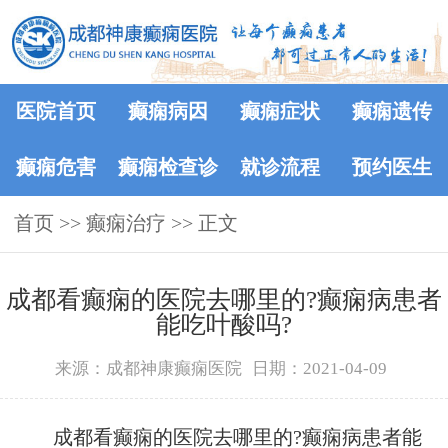
医院首页
癫痫病因
癫痫症状
癫痫遗传
癫痫危害
癫痫检查诊
就诊流程
预约医生
首页
>>
癫痫治疗
断
>> 正文
成都看癫痫的医院去哪里的?癫痫病患者
能吃叶酸吗?
来源：成都神康癫痫医院
日期：2021-04-09
成都看癫痫的医院去哪里的?癫痫病患者能