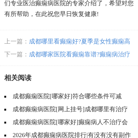
们专业医治癫痫病医院的专家介绍了，希望对您
有所帮助，在此祝您早日恢复健康!
上一篇：
成都哪里看癫痫好?夏季是女性癫痫高
发期的原因是什么?
下一篇：
​成都哪家医院看癫痫靠谱?癫痫病治疗
需要调整怎样心态?
相关阅读
成都癫痫医院[哪家好]符合哪些条件可减
药、停药?
成都癫痫病医院[网上挂号]成都哪里有治疗
癫痫的中医?
成都癫痫病医院[哪家好]癫痫病人不治疗会
怎样?
2026年成都癫痫病医院排行|有没有没有副作