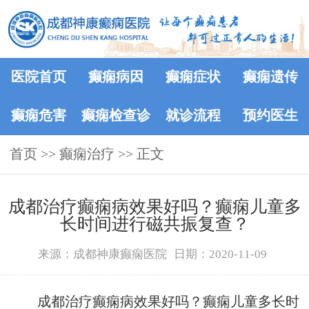
医院首页
癫痫病因
癫痫症状
癫痫遗传
癫痫危害
癫痫检查诊
就诊流程
预约医生
首页
>>
癫痫治疗
断
>> 正文
成都治疗癫痫病效果好吗？癫痫儿童多
长时间进行磁共振复查？
来源：成都神康癫痫医院
日期：2020-11-09
成都治疗癫痫病效果好吗？癫痫儿童多长时