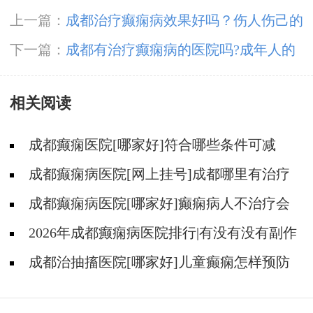
上一篇：
成都治疗癫痫病效果好吗？伤人伤己的
癫痫的具体危害。
下一篇：
成都有治疗癫痫病的医院吗?成年人的
保健措施
相关阅读
成都癫痫医院[哪家好]符合哪些条件可减
药、停药?
成都癫痫病医院[网上挂号]成都哪里有治疗
癫痫的中医?
成都癫痫病医院[哪家好]癫痫病人不治疗会
怎样?
2026年成都癫痫病医院排行|有没有没有副作
用的抗癫痫药物呢？
成都治抽搐医院[哪家好]儿童癫痫怎样预防
更好？