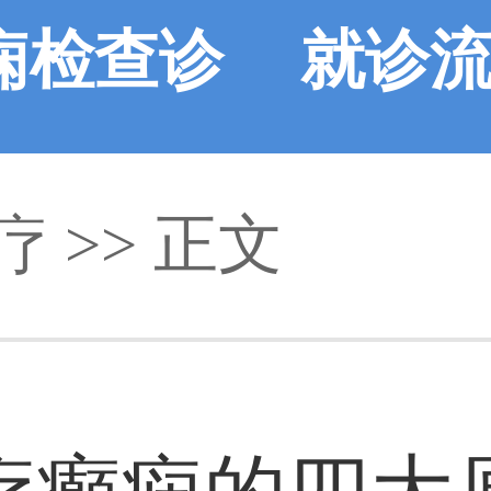
痫检查诊
就诊
疗
断
>> 正文