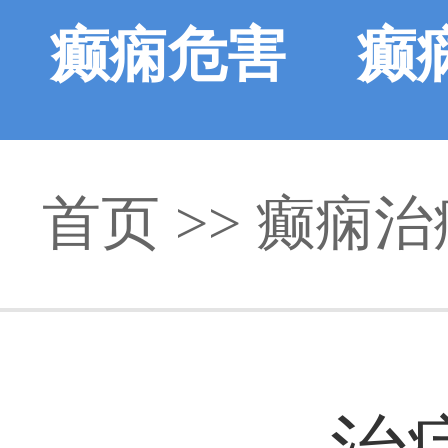
癫痫危害
癫
首页
>>
癫痫治