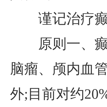
谨记治疗癫
原则一、
脑瘤、颅内血
外;目前对约2