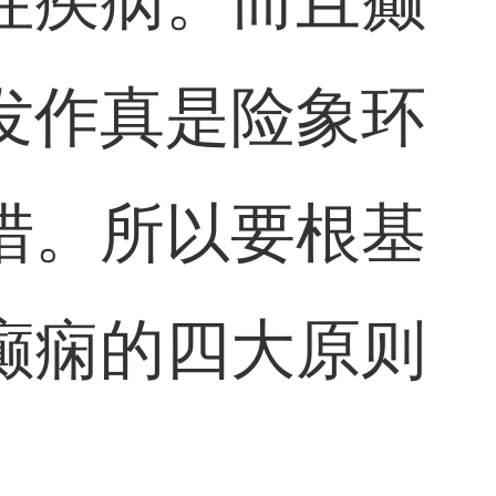
性疾病。而且癫
发作真是险象环
措。所以要根基
癫痫的四大原则