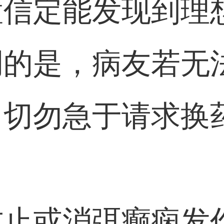
置信定能发现到理
调的是，病友若无
，切勿急于请求换
防止或消弭癫痫发