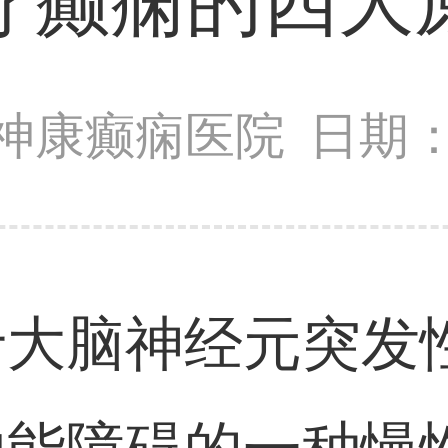
疗癫痫的四大
神康癫痫医院
日期：2
于大脑神经元突发