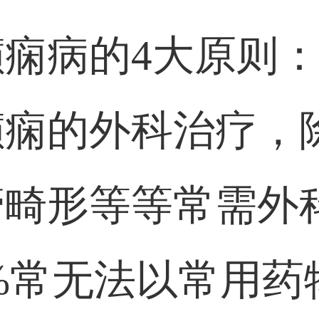
痫病的4大原则
癫痫的外科治疗，
管畸形等等常需外
0%常无法以常用