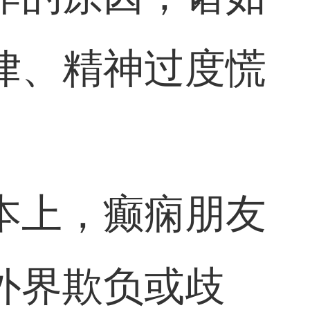
律、精神过度慌
本上，癫痫朋友
外界欺负或歧