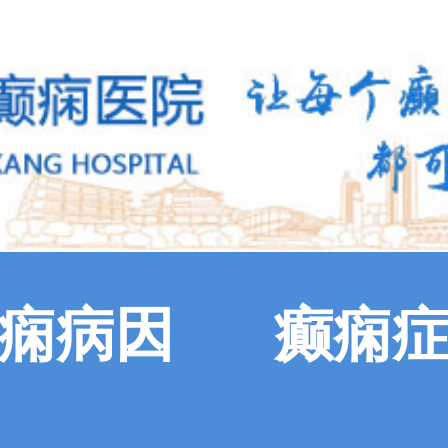
痫病因
癫痫