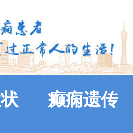
症状
癫痫遗传