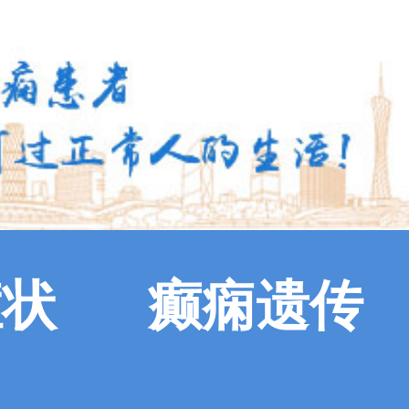
症状
癫痫遗传