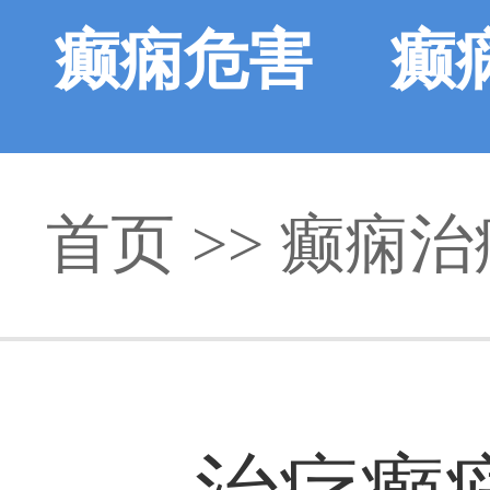
癫痫危害
癫
首页
>>
癫痫治