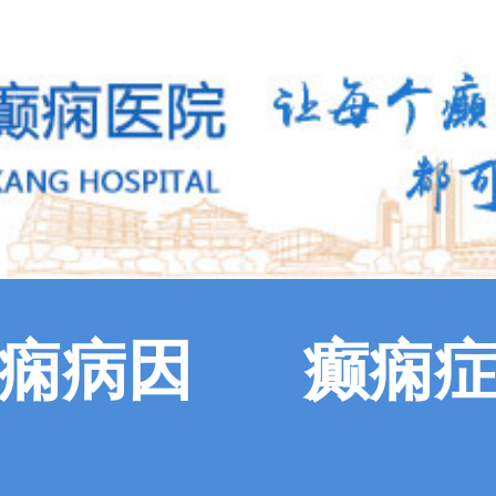
痫病因
癫痫