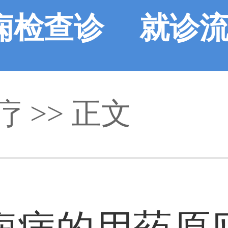
痫检查诊
就诊
疗
断
>> 正文