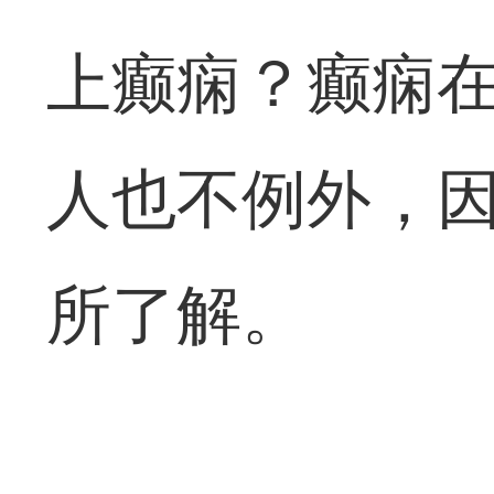
上癫痫？癫痫
人也不例外，
所了解。