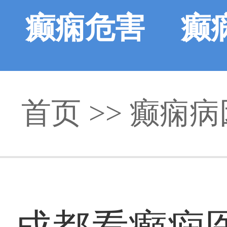
癫痫危害
癫
首页
>>
癫痫病