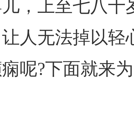
婴儿，上至七八十
，让人无法掉以轻
痫呢?下面就来