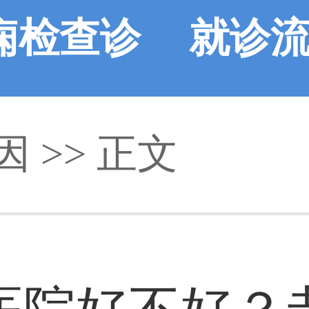
痫检查诊
就诊
因
断
>> 正文