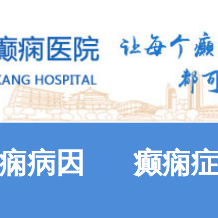
痫病因
癫痫