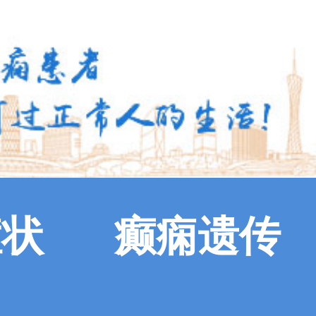
症状
癫痫遗传